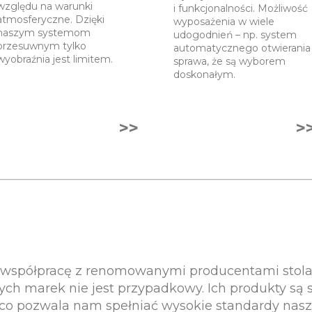
względu na warunki
i funkcjonalności. Możliwość
atmosferyczne. Dzięki
wyposażenia w wiele
naszym systemom
udogodnień – np. system
przesuwnym tylko
automatycznego otwierania
wyobraźnia jest limitem.
sprawa, że są wyborem
doskonałym.
>>
>
spółpracę z renomowanymi producentami stolark
ych marek nie jest przypadkowy. Ich produkty są
, co pozwala nam spełniać wysokie standardy nasz