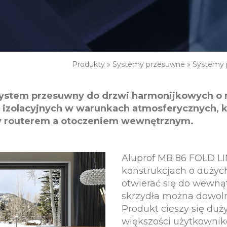
Produkty
»
Systemy przesuwne
»
Systemy 
ystem przesuwny do drzwi harmonijkowych o ni
 izolacyjnych w warunkach atmosferycznych, k
y routerem a otoczeniem wewnętrznym.
Aluprof MB 86 FOLD L
konstrukcjach o dużyc
otwierać się do wewnąt
skrzydła można dowolni
Produkt cieszy się d
większości użytkownik