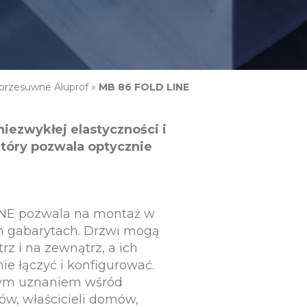
przesuwne Aluprof
»
MB 86 FOLD LINE
ezwykłej elastyczności i
tóry pozwala optycznie
INE pozwala na montaż w
h gabarytach. Drzwi mogą
rz i na zewnątrz, a ich
e łączyć i konfigurować.
użym uznaniem wśród
ów, właścicieli domów,