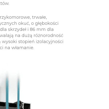
któw.
trzykomorowe, trwałe,
ycznych okuć, o głębokości
dla skrzydeł i 86 mm dla
zwalają na dużą różnorodność
 wysoki stopień izolacyjności
ci na włamanie.