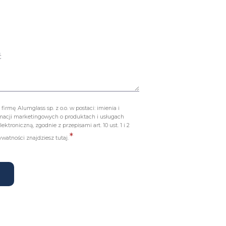
ć
mę Alumglass sp. z o.o. w postaci: imienia i
ormacji marketingowych o produktach i usługach
troniczną, zgodnie z przepisami art. 10 ust. 1 i 2
*
rywatności znajdziesz
tutaj
.