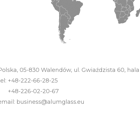
Polska, 05-830 Walendów, ul. Gwiaździsta 60, hala
tel:
+48-222-66-28-25
+48-226-02-20-67
email:
business@alumglass.eu