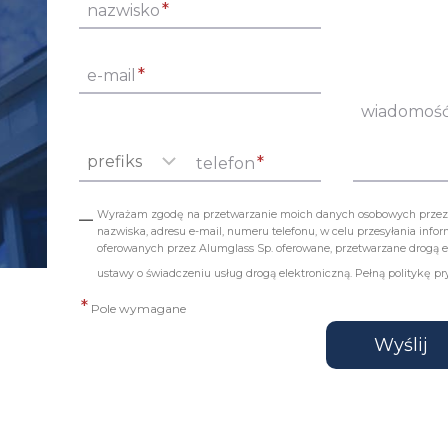
*
nazwisko
*
e-mail
wiadomoś
*
telefon
Wyrażam zgodę na przetwarzanie moich danych osobowych przez fir
nazwiska, adresu e-mail, numeru telefonu, w celu przesyłania inf
oferowanych przez Alumglass Sp. oferowane, przetwarzane drogą elek
ustawy o świadczeniu usług drogą elektroniczną. Pełną politykę p
*
Pole wymagane
Wyślij