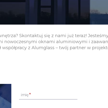
trza? Skontaktuj się z nami już teraz! Jesteśmy
zymi nowoczesnymi oknami aluminiowymi i zaaw
ł współpracy z Alumglass – twój partner w proje
*
imię