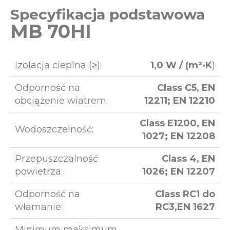
Specyfikacja podstawowa
MB 70HI
Izolacja cieplna (≥):
1,0 W / (m²·K
)
Odporność na
Class C5, EN
obciążenie wiatrem:
12211; EN 12210
Class E1200, EN
Wodoszczelność:
1027; EN 12208
Przepuszczalność
Class 4, EN
powietrza:
1026; EN 12207
Odporność na
Class RC1 do
włamanie:
RC3,EN 1627
Minimum maksimum.