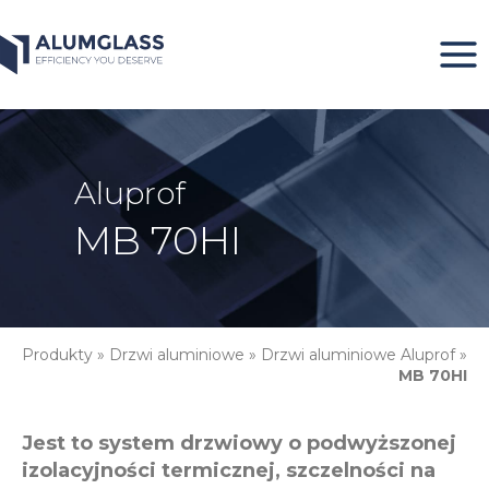
Przeskocz
do
treści
Aluprof
MB 70HI
Produkty
»
Drzwi aluminiowe
»
Drzwi aluminiowe Aluprof
»
MB 70HI
Jest to system drzwiowy o podwyższonej
izolacyjności termicznej, szczelności na