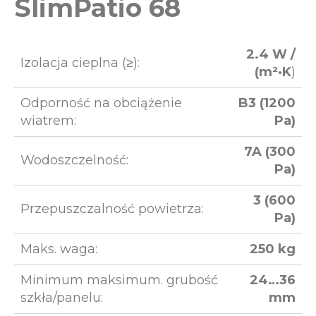
SlimPatio 68
2.4 W /
Izolacja cieplna (≥):
(m²·K
)
Odporność na obciążenie
B3 (1200
wiatrem:
Pa)
7A (300
Wodoszczelność:
Pa)
3 (600
Przepuszczalność powietrza:
Pa)
Maks. waga:
250 kg
Minimum maksimum. grubość
24…36
szkła/panelu:
mm