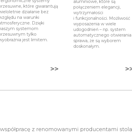
i ergonomiczne systemy
aluminiowe, które są
przesuwne, które gwarantują
połączeniem elegancji,
wieloletnie działanie bez
wytrzymałości
względu na warunki
i funkcjonalności. Możliwość
atmosferyczne. Dzięki
wyposażenia w wiele
naszym systemom
udogodnień – np. system
przesuwnym tylko
automatycznego otwierania
wyobraźnia jest limitem.
sprawa, że są wyborem
doskonałym.
>>
>
spółpracę z renomowanymi producentami stolark