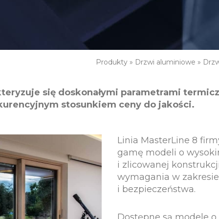
Produkty
»
Drzwi aluminiowe
»
Drzw
teryzuje się doskonałymi parametrami termic
kurencyjnym stosunkiem ceny do jakości.
Linia MasterLine 8 fir
gamę modeli o wysokim
i zlicowanej konstrukc
wymagania w zakresie s
i bezpieczeństwa.
Dostępne są modele o 