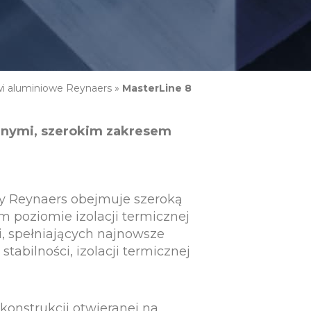
i aluminiowe Reynaers
»
MasterLine 8
znymi, szerokim zakresem
my Reynaers obejmuje szeroką
 poziomie izolacji termicznej
ji, spełniających najnowsze
tabilności, izolacji termicznej
konstrukcji otwieranej na