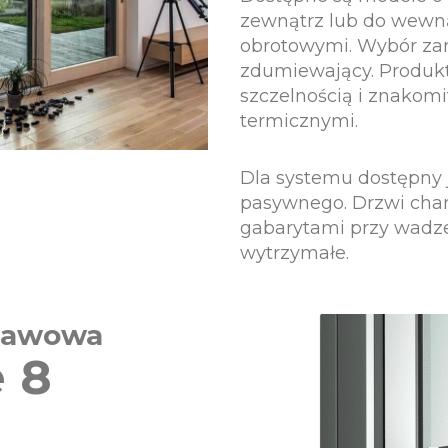
zewnątrz lub do wewną
obrotowymi. Wybór za
zdumiewający. Produkt
szczelnością i znakom
termicznymi.
Dla systemu dostępny 
pasywnego. Drzwi char
gabarytami przy wadze
wytrzymałe.
stawowa
 8