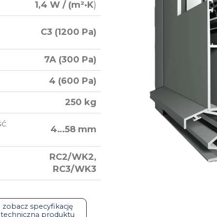
1,4 W / (m²·K
)
C3 (1200 Pa)
7A (300 Pa)
4 (600 Pa)
250 kg
ść
4…58 mm
RC2/WK2,
RC3/WK3
zobacz specyfikację
techniczną produktu