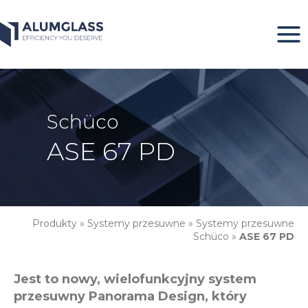
Przeskocz
do
treści
Schüco
ASE 67 PD
Produkty
»
Systemy przesuwne
»
Systemy przesuwne
Schüco
»
ASE 67 PD
Jest to nowy, wielofunkcyjny system
przesuwny Panorama Design, który