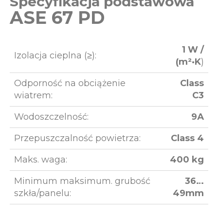
Specyfikacja podstawowa
ASE 67 PD
1 W /
Izolacja cieplna (≥):
(m²·K
)
Odporność na obciążenie
Class
wiatrem:
C3
Wodoszczelność:
9А
Przepuszczalność powietrza:
Class 4
Maks. waga:
400 kg
Minimum maksimum. grubość
36…
szkła/panelu:
49mm