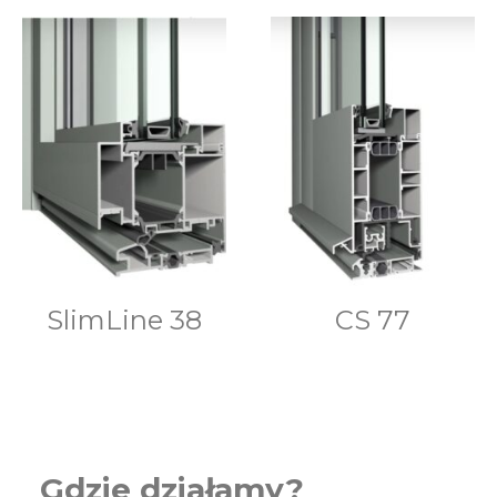
SlimLine 38
CS 77
Gdzie działamy?