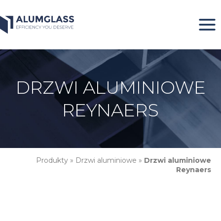
Przeskocz
do
treści
DRZWI ALUMINIOWE
REYNAERS
Produkty
»
Drzwi aluminiowe
»
Drzwi aluminiowe
Reynaers