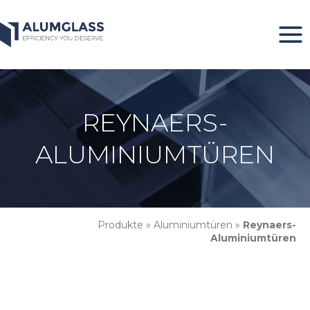
Zum
Inhalt
springen
REYNAERS-
ALUMINIUMTÜREN
Produkte
»
Aluminiumtüren
»
Reynaers-
Aluminiumtüren