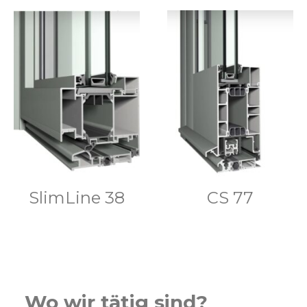
SlimLine 38
CS 77
Wo wir tätig sind?