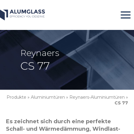
Zum
Inhalt
springen
Reynaers
CS 77
Produkte
»
Aluminiumtüren
»
Reynaers-Aluminiumtüren
»
CS 77
Es zeichnet sich durch eine perfekte
Schall- und Wärmedämmung, Windlast-