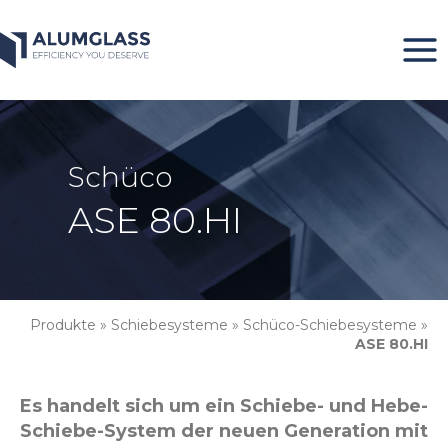
Zum
Inhalt
springen
Schüco
ASE 80.HI
Produkte
»
Schiebesysteme
»
Schüco-Schiebesysteme
»
ASE 80.HI
Es handelt sich um ein Schiebe- und Hebe-
Schiebe-System der neuen Generation mit