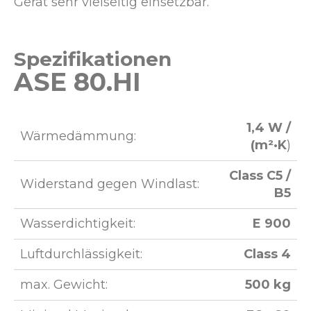
Gerät sehr vielseitig einsetzbar.
Spezifikationen
ASE 80.HI
1,4 W /
Wärmedämmung:
(m²·K
)
Class C5 /
Widerstand gegen Windlast:
B5
Wasserdichtigkeit:
E 900​
Luftdurchlässigkeit:
Class 4
max. Gewicht:
500 kg