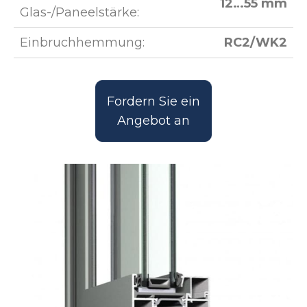
12…55 mm
Glas-/Paneelstärke:
Einbruchhemmung:
RC2/WK2
Fordern Sie ein
Angebot an