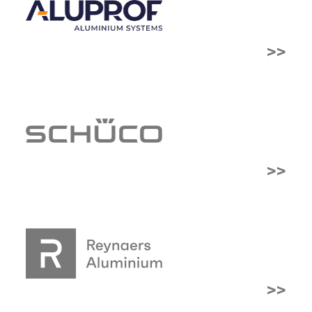
>>
>>
>>