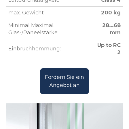
Luftdurchlässigkeit:
Class 4
max. Gewicht:
200 kg
Minimal Maximal.
28…68
Glas-/Paneelstärke:
mm
Up to RC
Einbruchhemmung:
2
Fordern Sie ein
Angebot an