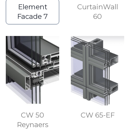
Element
CurtainWall
Facade 7
60
CW 50
CW 65-EF
Reynaers