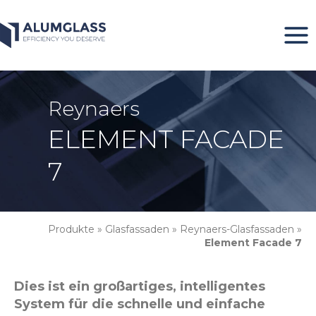
Zum
Inhalt
springen
Reynaers
ELEMENT FACADE
7
Produkte
»
Glasfassaden
»
Reynaers-Glasfassaden
»
Element Facade 7
Dies ist ein großartiges, intelligentes
System für die schnelle und einfache