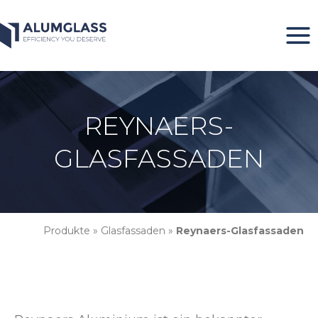
Zum
Inhalt
springen
REYNAERS-
GLASFASSADEN
Produkte
»
Glasfassaden
»
Reynaers-Glasfassaden