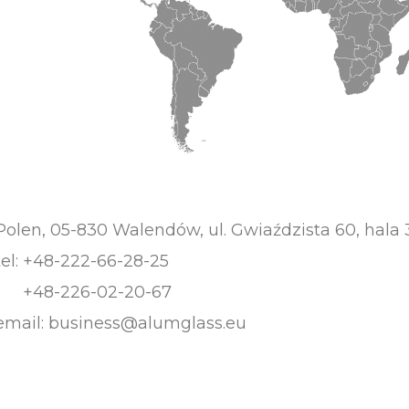
Polen, 05-830 Walendów, ul. Gwiaździsta 60, hala 
tel:
+48-222-66-28-25
+48-226-02-20-67
email:
business@alumglass.eu