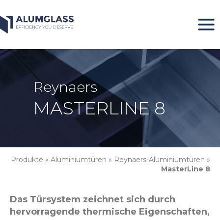
Zum
Inhalt
springen
Reynaers
MASTERLINE 8
Produkte
»
Aluminiumtüren
»
Reynaers-Aluminiumtüren
»
MasterLine 8
Das Türsystem zeichnet sich durch
hervorragende thermische Eigenschaften,