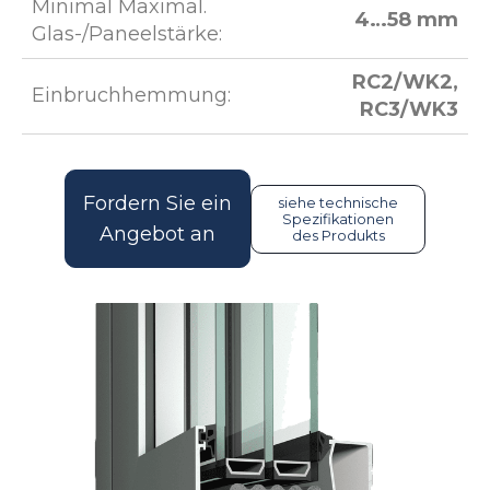
Minimal Maximal.
4…58 mm
Glas-/Paneelstärke:
RC2/WK2,
Einbruchhemmung:
RC3/WK3
Fordern Sie ein
siehe technische
Spezifikationen
Angebot an
des Produkts