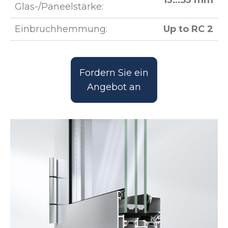
13…53 mm
Glas-/Paneelstärke:
Einbruchhemmung:
Up to RC 2
Fordern Sie ein
Angebot an