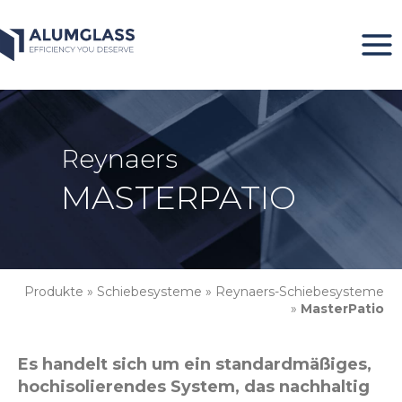
Zum
Inhalt
springen
Reynaers
MASTERPATIO
Produkte
»
Schiebesysteme
»
Reynaers-Schiebesysteme
»
MasterPatio
Es handelt sich um ein standardmäßiges,
hochisolierendes System, das nachhaltig