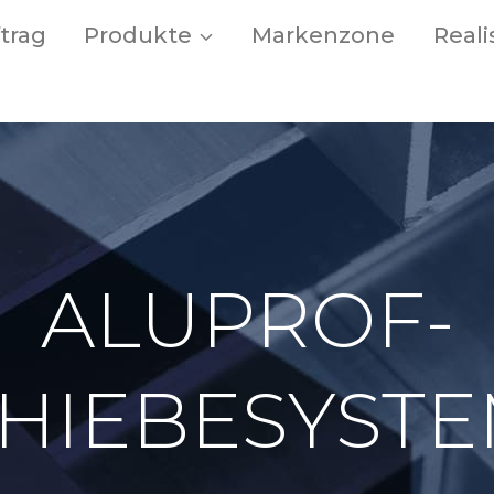
trag
Produkte
Markenzone
Real
ALUPROF-
HIEBESYST