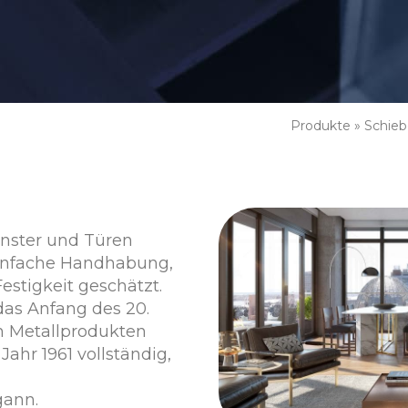
Produkte
»
Schie
enster und Türen
einfache Handhabung,
estigkeit geschätzt.
as Anfang des 20.
on Metallprodukten
Jahr 1961 vollständig,
gann.