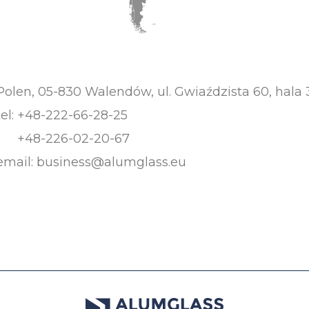
Polen, 05-830 Walendów, ul. Gwiaździsta 60, hala 
tel:
+48-222-66-28-25
+48-226-02-20-67
email:
business@alumglass.eu