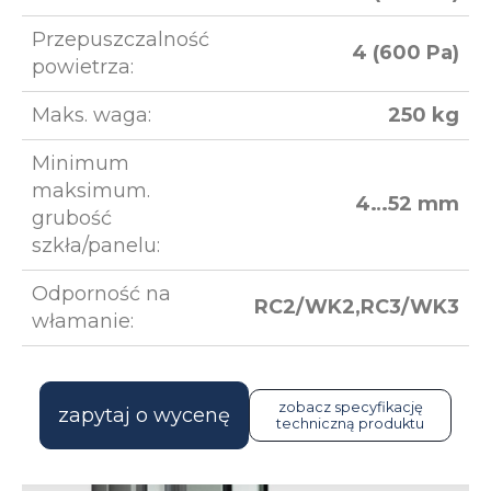
Przepuszczalność
4 (600 Pa)
powietrza:
Maks. waga:
250 kg
Minimum
maksimum.
4…52 mm
grubość
szkła/panelu:
Odporność na
RC2/WK2,RC3/WK3
włamanie:
zobacz specyfikację
zapytaj o wycenę
techniczną produktu