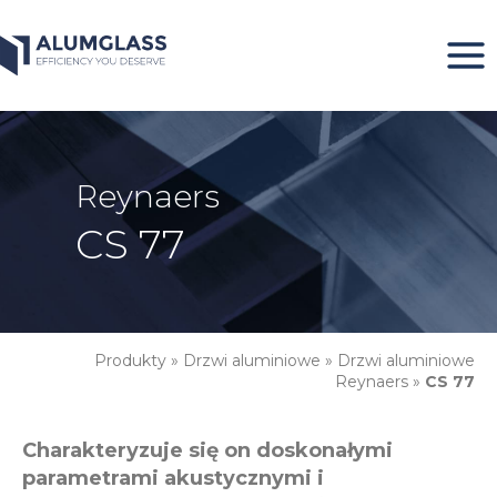
Przeskocz
do
treści
Reynaers
CS 77
Produkty
»
Drzwi aluminiowe
»
Drzwi aluminiowe
Reynaers
»
CS 77
Charakteryzuje się on doskonałymi
parametrami akustycznymi i