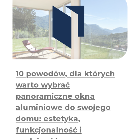
M
I
N
I
O
W
E
–
D
L
A
10 powodów, dla których
C
Z
warto wybrać
E
G
panoramiczne okna
O
S
aluminiowe do swojego
Ą
domu: estetyka,
T
A
funkcjonalność i
K
P