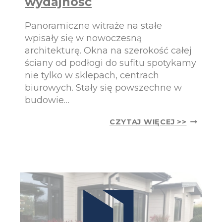
wydajność
O
P
U
Panoramiczne witraże na stałe
L
wpisały się w nowoczesną
A
architekturę. Okna na szerokość całej
R
ściany od podłogi do sufitu spotykamy
N
E
nie tylko w sklepach, centrach
?
biurowych. Stały się powszechne w
budowie…
1
CZYTAJ WIĘCEJ >>
0
P
O
W
O
D
Ó
W
,
D