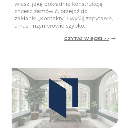
N
wiesz, jaką dokładnie konstrukcję
J
I
A
chcesz zamówić, przejdź do
A
J
zakładki „Kontakty” i wyślij zapytanie,
Ą
a nasi inżynierowie szybko…
R
Y
T
CZYTAJ WIĘCEJ >>
N
A
E
R
K
A
A
S
M
–
E
J
R
A
Y
K
K
D
A
O
Ń
D
S
A
K
Ć
I
D
I
O
K