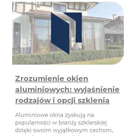
I
A
N
I
E
O
K
I
E
N
A
L
U
Zrozumienie okien
M
I
aluminiowych: wyjaśnienie
N
I
rodzajów i opcji szklenia
O
W
Aluminiowe okna zyskują na
Y
C
popularności w branży szklarskiej
H
dzięki swoim wyjątkowym cechom,
Z