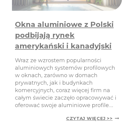
E
E
N
D
A
Y
L
K
Okna aluminiowe z Polski
U
O
M
L
podbijają rynek
I
W
N
I
amerykański i kanadyjski
I
E
O
K
Wraz ze wzrostem popularności
W
Y
aluminiowych systemów profilowych
C
w oknach, zarówno w domach
H
prywatnych, jak i budynkach
:
komercyjnych, coraz więcej firm na
W
Y
całym świecie zaczęło opracowywać i
J
oferować swoje aluminiowe profile….
A
Ś
O
CZYTAJ WIĘCEJ >>
N
K
I
N
E