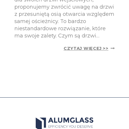
E
E
proponujemy zwrócić uwagę na drzwi
Ć
D
z przesuniętą osią otwarcia względem
?
O
samej ościeżnicy. To bardzo
S
niestandardowe rozwiązanie, które
W
O
ma swoje zalety. Czym są drzwi…
J
E
D
CZYTAJ WIĘCEJ >>
G
R
O
Z
D
W
O
I
M
P
U
I
:
V
E
O
S
T
T
–
E
C
T
O
Y
N
K
A