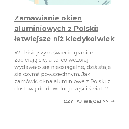
Zamawianie okien
aluminiowych z Polski:
łatwiejsze niż kiedykolwiek
W dzisiejszym świecie granice
zacierają się, a to, co wczoraj
wydawało się nieosiągalne, dziś staje
się czymś powszechnym. Jak
zamówić okna aluminiowe z Polski z
dostawą do dowolnej części świata?…
Z
CZYTAJ WIĘCEJ >>
A
M
A
W