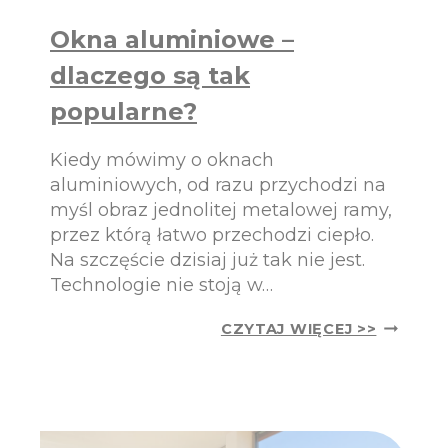
M
A
O
N
Okna aluminiowe –
W
A
I
D
dlaczego są tak
P
Y
R
popularne?
J
Z
S
Y
K
Kiedy mówimy o oknach
T
I
U
aluminiowych, od razu przychodzi na
L
myśl obraz jednolitej metalowej ramy,
N
przez którą łatwo przechodzi ciepło.
O
Na szczęście dzisiaj już tak nie jest.
Ś
C
Technologie nie stoją w…
I
?
O
CZYTAJ WIĘCEJ >>
K
N
A
A
L
U