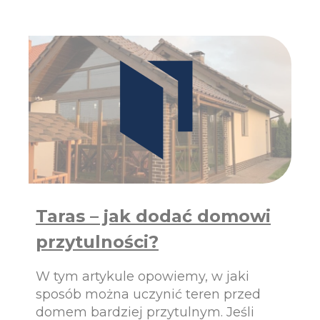
A
N
A
I
L
E
U
R
M
O
I
D
N
Z
I
A
O
J
W
Ó
E
W
Z
I
P
O
O
P
L
C
Taras – jak dodać domowi
S
J
K
przytulności?
I
I
S
P
Z
O
W tym artykule opowiemy, w jaki
K
D
sposób można uczynić teren przed
L
B
domem bardziej przytulnym. Jeśli
E
I