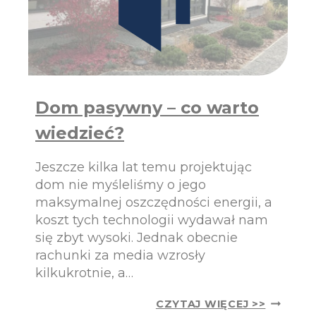
L
A
K
T
Ó
R
Y
Dom pasywny – co warto
C
H
wiedzieć?
W
A
R
Jeszcze kilka lat temu projektując
T
dom nie myśleliśmy o jego
O
maksymalnej oszczędności energii, a
W
koszt tych technologii wydawał nam
Y
B
się zbyt wysoki. Jednak obecnie
R
rachunki za media wzrosły
A
kilkukrotnie, a…
Ć
P
D
CZYTAJ WIĘCEJ >>
A
O