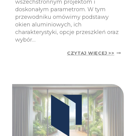
wszechstronnym projektom i
P
doskonałym parametrom. W tym
O
L
przewodniku omówimy podstawy
S
okien aluminiowych, ich
K
charakterystyki, opcje przeszkleń oraz
I
wybór…
:
Ł
Z
A
CZYTAJ WIĘCEJ >>
R
T
O
W
Z
I
U
E
M
J
I
S
E
Z
N
E
I
N
E
I
O
Ż
K
K
I
I