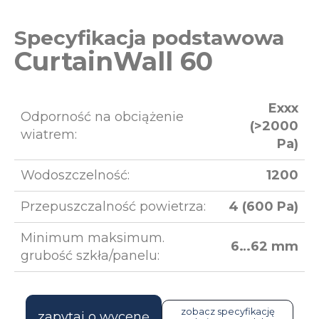
Specyfikacja podstawowa
CurtainWall 60
Exxx
Odporność na obciążenie
(>2000
wiatrem:
Pa)
Wodoszczelność:
1200
Przepuszczalność powietrza:
4 (600 Pa)
Minimum maksimum.
6…62 mm
grubość szkła/panelu:
zobacz specyfikację
zapytaj o wycenę