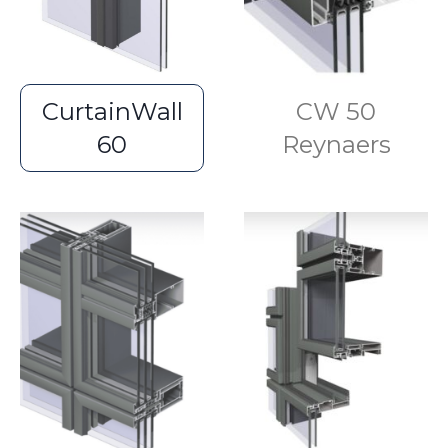
CurtainWall
CW 50
60
Reynaers