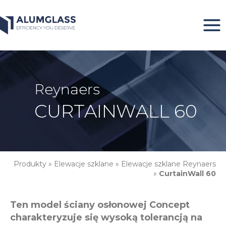
Przeskocz
do
treści
Reynaers
CURTAINWALL 60
Produkty
»
Elewacje szklane
»
Elewacje szklane Reynaers
»
CurtainWall 60
Ten model ściany osłonowej Concept
charakteryzuje się wysoką tolerancją na