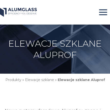
Przeskocz
do
treści
ELEWACJE SZKLANE
ALUPROF
Produkty
»
Elewacje szklane
»
Elewacje szklane Aluprof