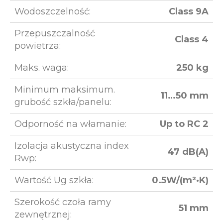
Wodoszczelność:
Class 9A
Przepuszczalność
Class 4
powietrza:
Maks. waga:
250 kg
Minimum maksimum.
11…50 mm
grubość szkła/panelu:
Odporność na włamanie:
Up to RC 2
Izolacja akustyczna index
47 dB(A)
Rwp:
Wartość Ug szkła:
0.5W/(m²·K)
Szerokość czoła ramy
51 mm
zewnętrznej: