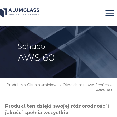
Przeskocz
do
treści
Schüco
AWS 60
Produkty
»
Okna aluminiowe
»
Okna aluminiowe Schüco
»
AWS 60
Produkt ten dzięki swojej różnorodności i
jakości spełnia wszystkie